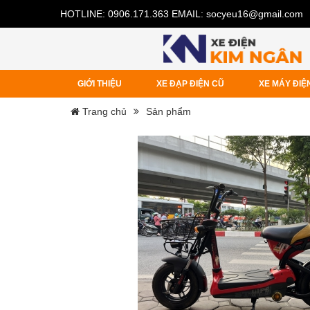
HOTLINE:
0906.171.363
EMAIL:
socyeu16@gmail.com
GIỚI THIỆU
XE ĐẠP ĐIỆN CŨ
XE MÁY ĐIỆ
Trang chủ
Sản phẩm