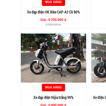
MUA HÀNG
Xe đạp điện HK Bike CAP-A2 Cũ 80%
Giá: 4.700.000 đ
5.500.000 đ
MUA HÀNG
Xe đạp điện Nijia trắng 99%
Xe điện 
Giá: 3.000.000 đ