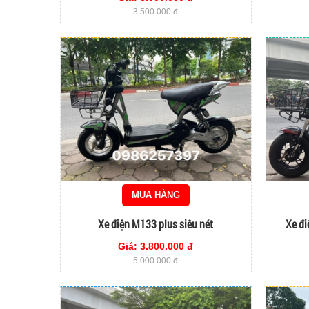
3.500.000 đ
MUA HÀNG
Xe điện M133 plus siêu nét
Xe đi
Giá: 3.800.000 đ
5.000.000 đ