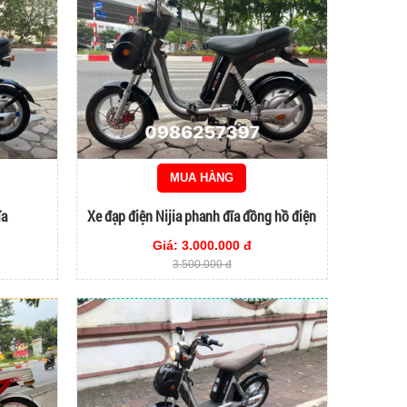
MUA HÀNG
ĩa
Xe đạp điện Nijia phanh đĩa đồng hồ điện
tử màu đen
Giá: 3.000.000 đ
3.500.000 đ