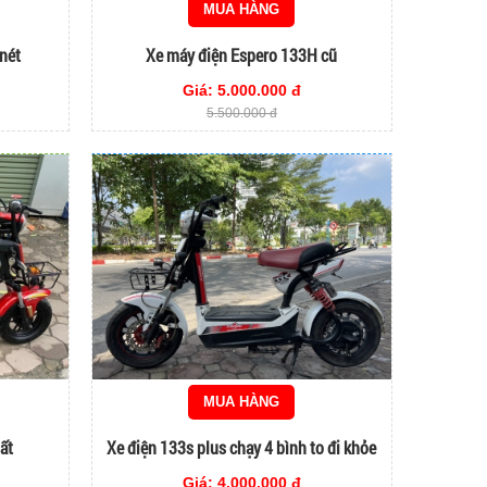
MUA HÀNG
 nét
Xe máy điện Espero 133H cũ
Giá: 5.000.000 đ
5.500.000 đ
MUA HÀNG
ất
Xe điện 133s plus chạy 4 bình to đi khỏe
Giá: 4.000.000 đ