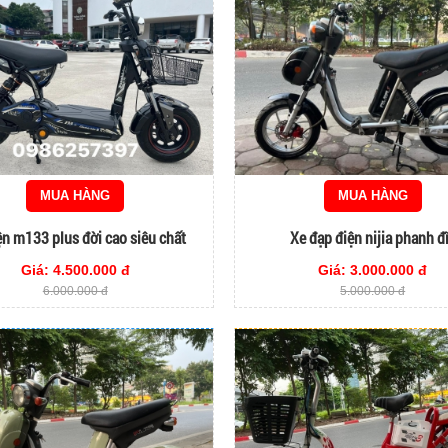
MUA HÀNG
MUA HÀNG
ện m133 plus đời cao siêu chất
Xe đạp điện nijia phanh đ
Giá: 4.500.000 đ
Giá: 3.000.000 đ
6.000.000 đ
5.000.000 đ