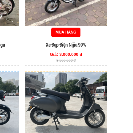
MUA HÀNG
ega
Xe Đạp Điện Nijia 99%
Giá: 3.000.000 đ
3.500.000 đ