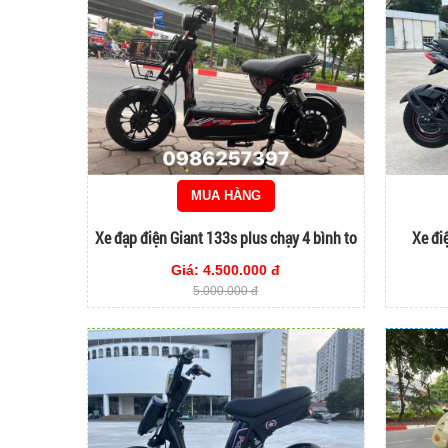
MUA HÀNG
Xe đạp điện Giant 133s plus chạy 4 bình to
Xe đi
Giá: 4.500.000 đ
5.000.000 đ