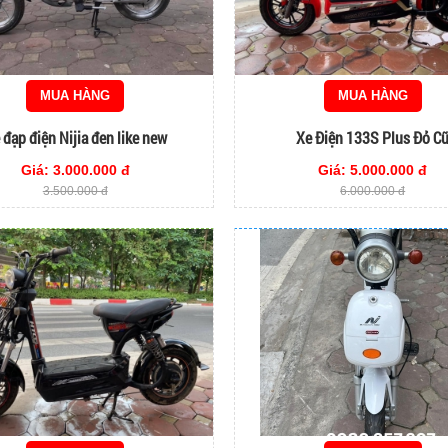
MUA HÀNG
MUA HÀNG
 đạp điện Nijia đen like new
Xe Điện 133S Plus Đỏ C
Giá: 3.000.000 đ
Giá: 5.000.000 đ
3.500.000 đ
6.000.000 đ