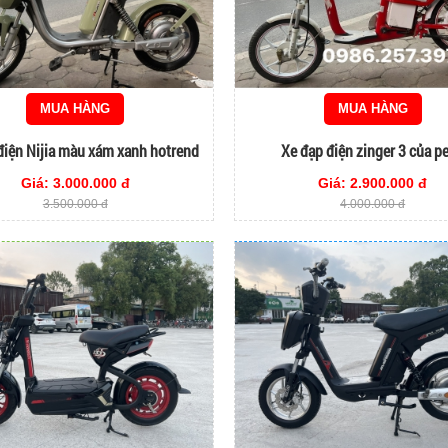
MUA HÀNG
MUA HÀNG
điện Nijia màu xám xanh hotrend
Xe đạp điện zinger 3 của p
2023
Giá: 3.000.000 đ
Giá: 2.900.000 đ
3.500.000 đ
4.000.000 đ