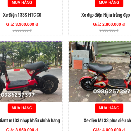
MUA HÀNG
MUA HÀNG
Xe Điện 133S HTC Cũ
Xe đạp điện Nijia trắng đẹp
Giá: 3.900.000 đ
Giá: 2.800.000 đ
5.000.000 đ
3.500.000 đ
MUA HÀNG
MUA HÀNG
Giant m133 nhập khẩu chính hãng
Xe điện M133 plus siêu ch
Giá: 3.950.000 đ
Giá: 4.000.000 đ