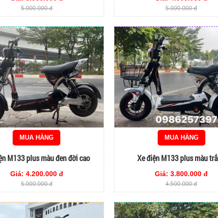
5.000.000 đ
5.000.000 đ
MUA HÀNG
MUA HÀNG
ện M133 plus màu đen đời cao
Xe điện M133 plus màu tr
Giá: 4.200.000 đ
Giá: 3.800.000 đ
5.000.000 đ
4.500.000 đ