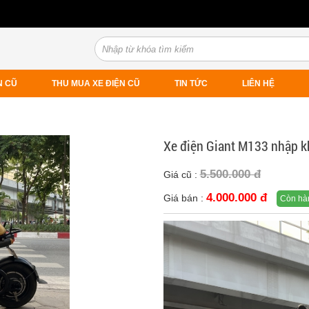
N CŨ
THU MUA XE ĐIỆN CŨ
TIN TỨC
LIÊN HỆ
Xe điện Giant M133 nhập k
5.500.000 đ
Giá cũ :
4.000.000 đ
Giá bán :
Còn hà