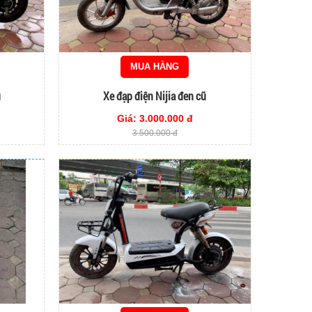
MUA HÀNG
ũ
Xe đạp điện Nijia đen cũ
Giá: 3.000.000 đ
3.500.000 đ