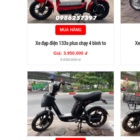
MUA HÀNG
Xe đạp điện 133s plus chạy 4 bình to
Xe
Giá: 3.950.000 đ
5.000.000 đ