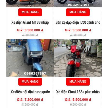
MUA HÀNG
MUA HÀNG
Xe điện Giant M133 nhập
Bán xe đạp điện lướt dành cho
khẩu chính hãng
học sinh
Giá: 3.300.000 đ
Giá: 3.500.000 đ
4.500.000 đ
4.500.000 đ
MUA HÀNG
MUA HÀNG
Xe điện nội địa trung quốc
Xe điện Giant 133s plus nhập
mới 100%
khẩu nguyên chiếc
Giá: 7.200.000 đ
Giá: 5.500.000 đ
8.500.000 đ
6.500.000 đ