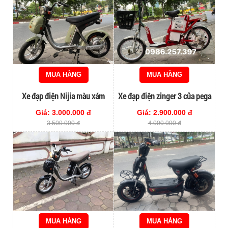
MUA HÀNG
MUA HÀNG
Xe đạp điện Nijia màu xám
Xe đạp điện zinger 3 của pega
xanh hotrend 2023
Giá: 3.000.000 đ
Giá: 2.900.000 đ
3.500.000 đ
4.000.000 đ
MUA HÀNG
MUA HÀNG