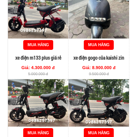
MUA HÀNG
MUA HÀNG
xe điện m133 plus giá rẻ
xe điện gogo của kaishi zin
nguyên bản
Giá: 4.300.000 đ
Giá: 8.900.000 đ
5.000.000 đ
9.500.000 đ
MUA HÀNG
MUA HÀNG