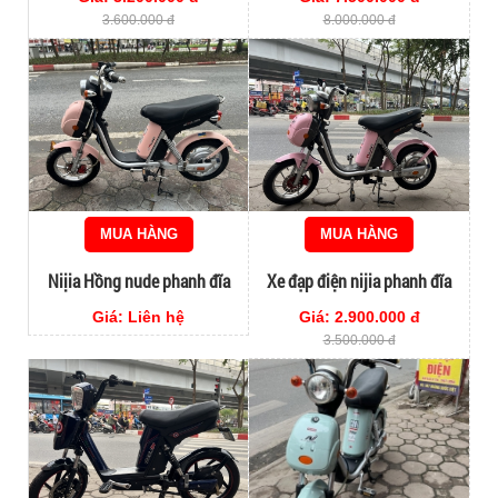
3.600.000 đ
8.000.000 đ
MUA HÀNG
MUA HÀNG
Niịia Hồng nude phanh đĩa
Xe đạp điện nijia phanh đĩa
90%
màu hồng cute
Giá: Liên hệ
Giá: 2.900.000 đ
3.500.000 đ