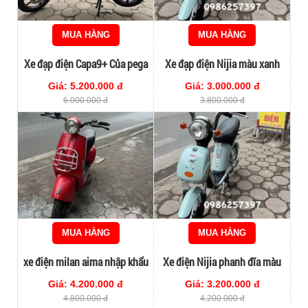
MUA HÀNG
MUA HÀNG
Xe đạp điện Capa9+ Của pega
Xe đạp điện Nijia màu xanh
đời cao
xám hottrend 2024
Giá: 5.200.000 đ
Giá: 3.000.000 đ
6.000.000 đ
3.800.000 đ
MUA HÀNG
MUA HÀNG
xe điện milan aima nhập khẩu
Xe điện Nijia phanh đĩa màu
chính hãng
xám xanh hottrend 2024
Giá: 4.200.000 đ
Giá: 3.200.000 đ
4.800.000 đ
4.200.000 đ