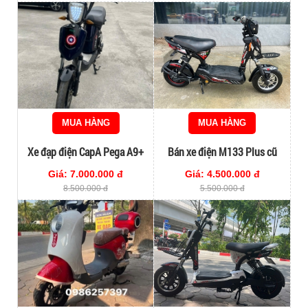
MUA HÀNG
MUA HÀNG
Xe đạp điện CapA Pega A9+
Bán xe điện M133 Plus cũ
cao cấp nét 90%
95% lướt 2024
Giá: 7.000.000 đ
Giá: 4.500.000 đ
8.500.000 đ
5.500.000 đ