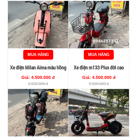
MUA HÀNG
MUA HÀNG
Xe điện Milan Aima màu hồng
Xe điện m133 Plus đời cao
siêu nét
chạy 4 bình to siêu hiếm
Giá: 4.500.000 đ
Giá: 4.500.000 đ
5.500.000 đ
5.500.000 đ