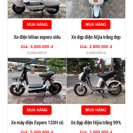
MUA HÀNG
MUA HÀNG
Xe điện Milan espero siêu
Xe đạp điện Nijia trắng đẹp
chất,nét mới
nét
Giá: 4.500.000 đ
Giá: 2.800.000 đ
5.000.000 đ
3.500.000 đ
MUA HÀNG
MUA HÀNG
Xe máy điện Espero 133H cũ
Xe đạp điện Nijia trắng 99%
Giá: 5.000.000 đ
Giá: 3.000.000 đ