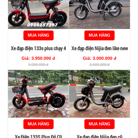
MUA HÀNG
MUA HÀNG
Xe đạp điện 133s plus chạy 4
Xe đạp điện Nijia đen like new
bình to
Giá: 3.950.000 đ
Giá: 3.000.000 đ
5.000.000 đ
3.500.000 đ
MUA HÀNG
MUA HÀNG
Xe Điện 133S Plus Đỏ Cũ
Xe đạp điện Nijia đen cũ