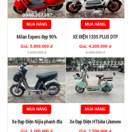
MUA HÀNG
MUA HÀNG
Milan Espero đẹp 90%
XE ĐIỆN 133S PLUS DTP
Giá: 5.800.000 đ
Giá: 4.200.000 đ
7.500.000 đ
5.000.000 đ
MUA HÀNG
MUA HÀNG
Xe Đạp Điện Nijia phanh đĩa
Xe Đạp Điện HTbike Likenew
Giá: 3.200.000 đ
Giá: 7.500.000 đ