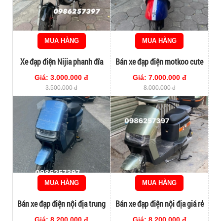
MUA HÀNG
MUA HÀNG
Xe đạp điện Nijia phanh đĩa
Bán xe đạp điện motkoo cute
dành cho học sinh
chạy 4 bình to mới 100%
Giá: 3.000.000 đ
Giá: 7.000.000 đ
3.500.000 đ
8.000.000 đ
MUA HÀNG
MUA HÀNG
Bán xe đạp điện nội địa trung
Bán xe đạp điện nội địa giá rẻ
lướt 99,99%
Giá: 8.200.000 đ
Giá: 8.200.000 đ