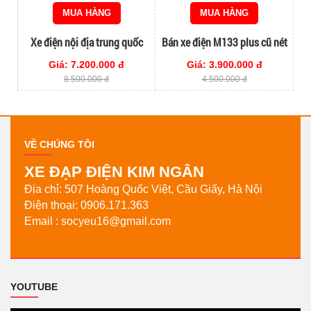
MUA HÀNG
MUA HÀNG
Xe điện nội địa trung quốc
Bán xe điện M133 plus cũ nét
chạy pin mới 100%
90%
Giá: 7.200.000 đ
Giá: 3.900.000 đ
8.500.000 đ
4.500.000 đ
VỀ CHÚNG TÔI
XE ĐẠP ĐIỆN KIM NGÂN
Địa chỉ: 507 Hoàng Quốc Việt, Cầu Giấy, Hà Nội
Điện thoại: 0906.171.363
Email : socyeu16
@gmail.com
YOUTUBE