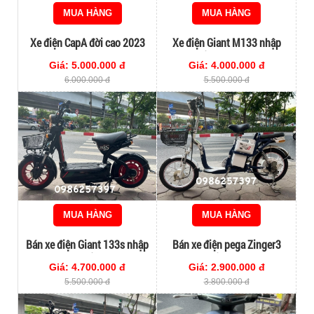
MUA HÀNG
MUA HÀNG
Xe điện CapA đời cao 2023
Xe điện Giant M133 nhập
giá rê
khẩu chính hãng
Giá: 5.000.000 đ
Giá: 4.000.000 đ
6.000.000 đ
5.500.000 đ
MUA HÀNG
MUA HÀNG
Bán xe điện Giant 133s nhập
Bán xe điện pega Zinger3
khẩu
nhập khẩu chính hãng
Giá: 4.700.000 đ
Giá: 2.900.000 đ
5.500.000 đ
3.800.000 đ