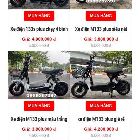
MUA HÀNG
MUA HÀNG
Xe điện 133s plus chạy 4 bình
Xe điện M133 plus siêu nét
to đi khỏe
Giá: 4.000.000 đ
Giá: 3.800.000 đ
5.000.000 đ
5.000.000 đ
MUA HÀNG
MUA HÀNG
Xe điện M133 plus màu trắng
xe điện M133 plus giá rẻ
Giá: 3.800.000 đ
Giá: 4.200.000 đ
4.500.000 đ
5.000.000 đ