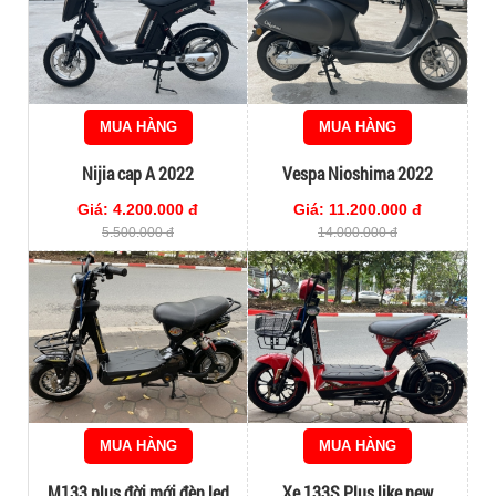
MUA HÀNG
MUA HÀNG
Nijia cap A 2022
Vespa Nioshima 2022
Giá: 4.200.000 đ
Giá: 11.200.000 đ
5.500.000 đ
14.000.000 đ
MUA HÀNG
MUA HÀNG
M133 plus đời mới đèn led
Xe 133S Plus like new