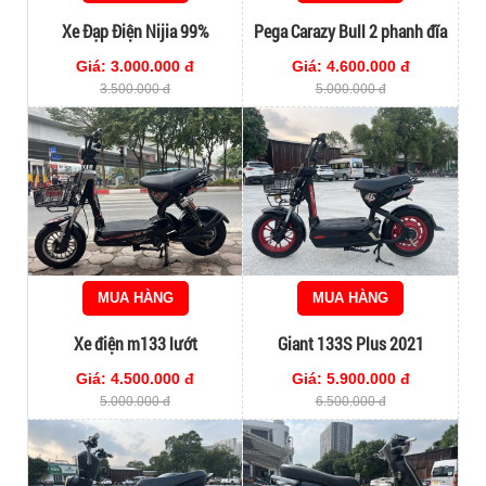
Xe Đạp Điện Nijia 99%
Pega Carazy Bull 2 phanh đĩa
Giá: 3.000.000 đ
Giá: 4.600.000 đ
3.500.000 đ
5.000.000 đ
MUA HÀNG
MUA HÀNG
Xe điện m133 lướt
Giant 133S Plus 2021
Giá: 4.500.000 đ
Giá: 5.900.000 đ
5.000.000 đ
6.500.000 đ