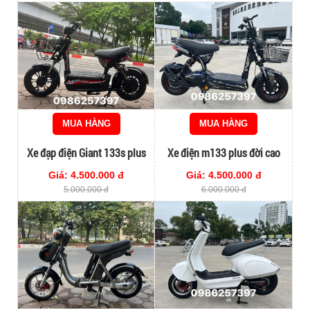
MUA HÀNG
MUA HÀNG
Xe đạp điện Giant 133s plus
Xe điện m133 plus đời cao
chạy 4 bình to
siêu chất
Giá: 4.500.000 đ
Giá: 4.500.000 đ
5.000.000 đ
6.000.000 đ