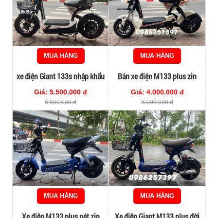
MUA HÀNG
MUA HÀNG
xe điện Giant 133s nhập khẩu
Bán xe điện M133 plus zin
zin nguyên bản
nguyên bản
Giá: 5.500.000 đ
Giá: 4.000.000 đ
6.500.000 đ
5.000.000 đ
MUA HÀNG
MUA HÀNG
Xe điện M133 plus nét zin
Xe điện Giant M133 plus đời