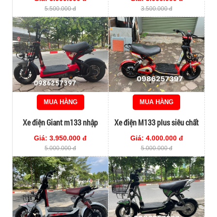
5.500.000 đ
3.500.000 đ
MUA HÀNG
MUA HÀNG
Xe điện Giant m133 nhập
Xe điện M133 plus siêu chất
khẩu chính hãng
Giá: 3.950.000 đ
Giá: 4.000.000 đ
5.000.000 đ
5.000.000 đ