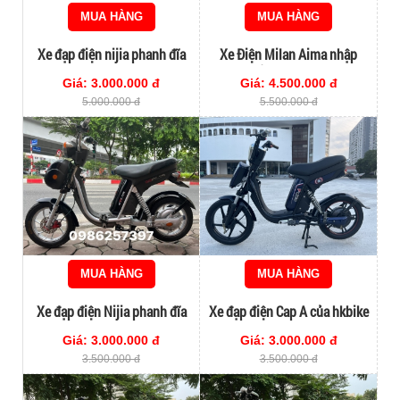
MUA HÀNG
MUA HÀNG
Xe đạp điện nijia phanh đĩa
Xe Điện Milan Aima nhập
khẩu chính hãng
Giá: 3.000.000 đ
Giá: 4.500.000 đ
5.000.000 đ
5.500.000 đ
MUA HÀNG
MUA HÀNG
Xe đạp điện Nijia phanh đĩa
Xe đạp điện Cap A của hkbike
đồng hồ điện tử màu đen
chính hãng
Giá: 3.000.000 đ
Giá: 3.000.000 đ
3.500.000 đ
3.500.000 đ