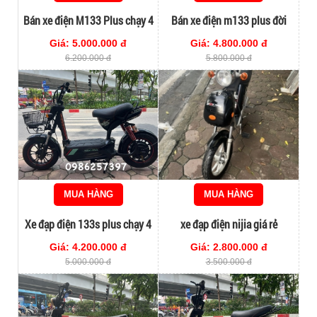
Bán xe điện M133 Plus chạy 4
Bán xe điện m133 plus đời
bình to đời cao
cao giá rẻ
Giá: 5.000.000 đ
Giá: 4.800.000 đ
6.200.000 đ
5.800.000 đ
MUA HÀNG
MUA HÀNG
Xe đạp điện 133s plus chạy 4
xe đạp điện nijia giá rẻ
bình to
Giá: 4.200.000 đ
Giá: 2.800.000 đ
5.000.000 đ
3.500.000 đ