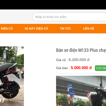
 ĐIỆN CŨ
XE MÁY ĐIỆN CŨ
TIN TỨC
LIÊN HỆ
Bán xe điện M133 Plus chạy
6.200.000 đ
Giá cũ :
5.000.000 đ
Giá bán :
Còn hà