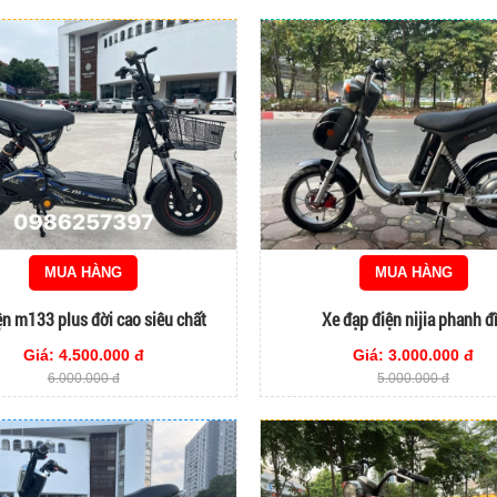
MUA HÀNG
MUA HÀNG
ện m133 plus đời cao siêu chất
Xe đạp điện nijia phanh đ
Giá: 4.500.000 đ
Giá: 3.000.000 đ
6.000.000 đ
5.000.000 đ