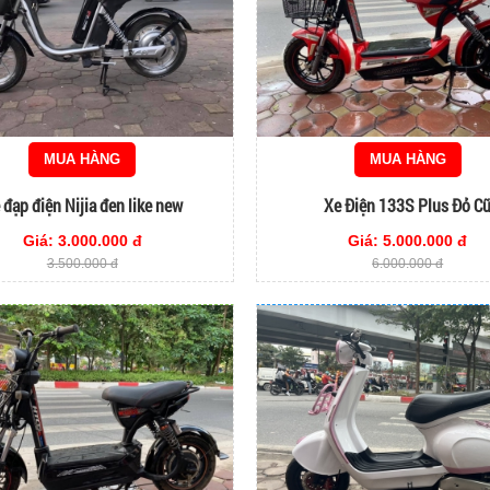
MUA HÀNG
MUA HÀNG
 đạp điện Nijia đen like new
Xe Điện 133S Plus Đỏ C
Giá: 3.000.000 đ
Giá: 5.000.000 đ
3.500.000 đ
6.000.000 đ