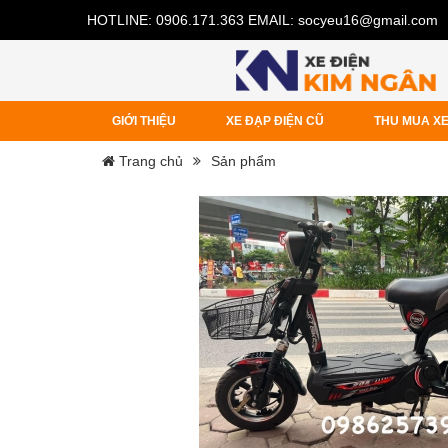
HOTLINE:
0906.171.363
EMAIL:
socyeu16@gmail.com
GIỚI THIỆU
XE ĐẠP ĐIỆN CŨ
THU MUA XE
Trang chủ
Sản phẩm