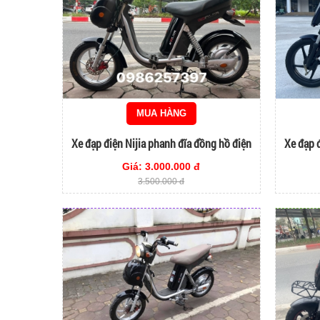
MUA HÀNG
Xe đạp điện Nijia phanh đĩa đồng hồ điện
Xe đạp 
tử màu đen
Giá: 3.000.000 đ
3.500.000 đ