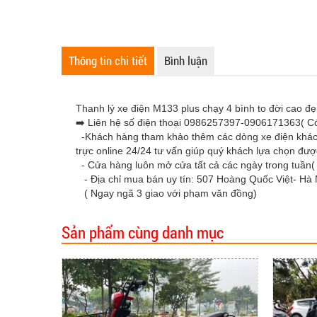
Thông tin chi tiết
Bình luận
Thanh lý xe điện M133 plus chạy 4 bình to đời cao đẹ
➡️ Liên hệ số điện thoại 0986257397-0906171363( Có
-Khách hàng tham khảo thêm các dòng xe điện khác vu
trực online 24/24 tư vấn giúp quý khách lựa chọn đượ
- Cửa hàng luôn mở cửa tất cả các ngày trong tuần( 
- Địa chỉ mua bán uy tín: 507 Hoàng Quốc Việt- Hà 
( Ngay ngã 3 giao với phạm văn đồng)
Sản phẩm cùng danh mục