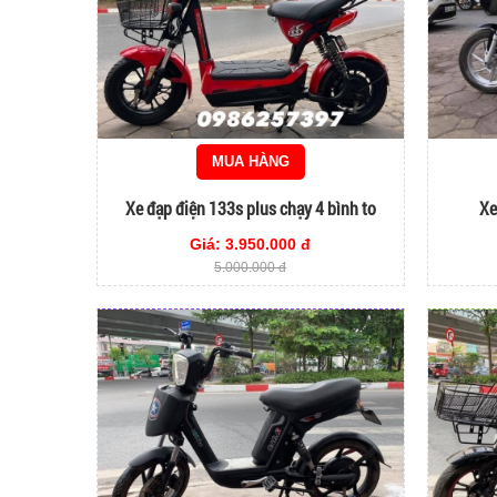
MUA HÀNG
Xe đạp điện 133s plus chạy 4 bình to
Xe
Giá: 3.950.000 đ
5.000.000 đ