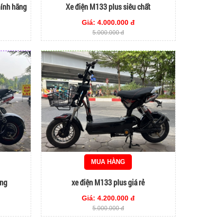
hính hãng
Xe điện M133 plus siêu chất
Giá: 4.000.000 đ
5.000.000 đ
MUA HÀNG
ắng
xe điện M133 plus giá rẻ
Giá: 4.200.000 đ
5.000.000 đ