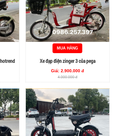
MUA HÀNG
 hotrend
Xe đạp điện zinger 3 của pega
Giá: 2.900.000 đ
4.000.000 đ