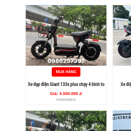
MUA HÀNG
Xe đạp điện Giant 133s plus chạy 4 bình to
Xe đi
Giá: 4.500.000 đ
5.000.000 đ