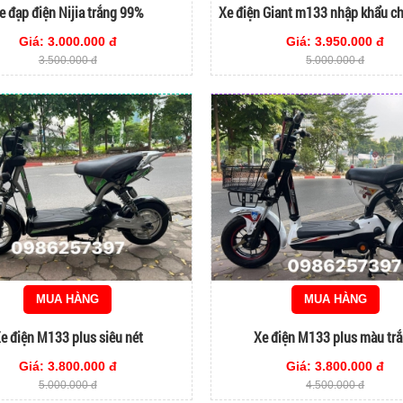
e đạp điện Nijia trắng 99%
Xe điện Giant m133 nhập khẩu c
Giá: 3.000.000 đ
Giá: 3.950.000 đ
3.500.000 đ
5.000.000 đ
MUA HÀNG
MUA HÀNG
e điện M133 plus siêu nét
Xe điện M133 plus màu tr
Giá: 3.800.000 đ
Giá: 3.800.000 đ
5.000.000 đ
4.500.000 đ