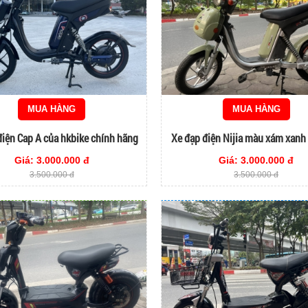
MUA HÀNG
MUA HÀNG
điện Cap A của hkbike chính hãng
Xe đạp điện Nijia màu xám xanh
2023
Giá: 3.000.000 đ
Giá: 3.000.000 đ
3.500.000 đ
3.500.000 đ