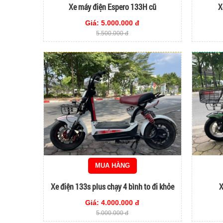
Xe máy điện Espero 133H cũ
X
Giá: 5.000.000 đ
5.500.000 đ
MUA HÀNG
Xe điện 133s plus chạy 4 bình to đi khỏe
X
Giá: 4.000.000 đ
5.000.000 đ