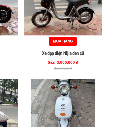
MUA HÀNG
ũ
Xe đạp điện Nijia đen cũ
Giá: 3.000.000 đ
3.500.000 đ