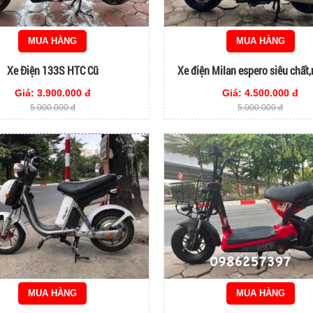
MUA HÀNG
MUA HÀNG
Xe Điện 133S HTC Cũ
Xe điện Milan espero siêu chất,
Giá: 3.900.000 đ
Giá: 4.500.000 đ
5.000.000 đ
5.000.000 đ
MUA HÀNG
MUA HÀNG