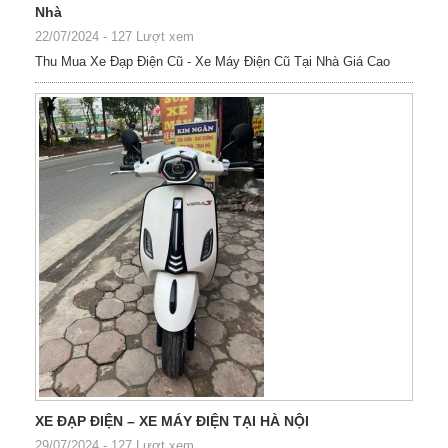
Nhà
22/07/2024
-
127 Lượt xem
Thu Mua Xe Đạp Điện Cũ - Xe Máy Điện Cũ Tại Nhà Giá Cao
XE ĐẠP ĐIỆN – XE MÁY ĐIỆN TẠI HÀ NỘI
29/07/2024
-
127 Lượt xem