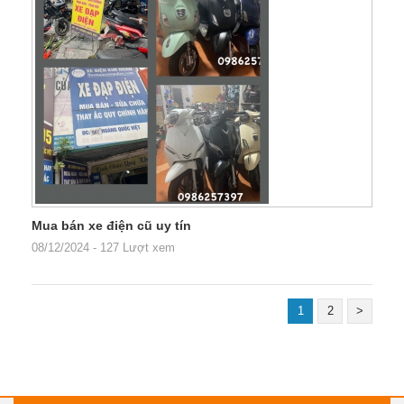
Mua bán xe điện cũ uy tín
08/12/2024
-
127 Lượt xem
1
2
>