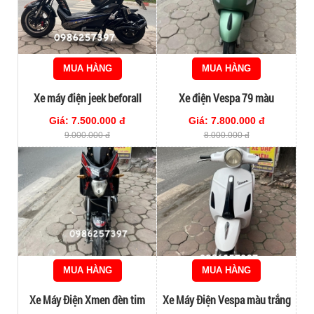
MUA HÀNG
MUA HÀNG
Xe máy điện jeek beforall
Xe điện Vespa 79 màu
hottrend 2024 acquy mới thay
Giá: 7.500.000 đ
Giá: 7.800.000 đ
đi 60km
9.000.000 đ
8.000.000 đ
MUA HÀNG
MUA HÀNG
Xe Máy Điện Xmen đèn tim
Xe Máy Điện Vespa màu trắng
đời cao
giá rẻ