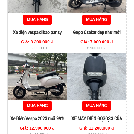
MUA HÀNG
MUA HÀNG
Xe điện vespa dibao pansy
Gogo Osakar đẹp như mới
2022
Giá: 8.200.000 đ
Giá: 7.900.000 đ
9.500.000 đ
8.900.000 đ
MUA HÀNG
MUA HÀNG
Xe Điện Vespa 2023 mới 99%
XE MÁY ĐIỆN GOGOSS CỦA
DIBAO GIÁ RẺ
Giá: 12.900.000 đ
Giá: 11.200.000 đ