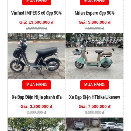
MUA HÀNG
MUA HÀNG
Vinfast IMPESS cũ đẹp 90%
Milan Espero đẹp 90%
Giá: 13.500.000 đ
Giá: 5.800.000 đ
18.000.000 đ
7.500.000 đ
MUA HÀNG
MUA HÀNG
Xe Đạp Điện Nijia phanh đĩa
Xe Đạp Điện HTbike Likenew
Giá: 3.200.000 đ
Giá: 7.500.000 đ
3.600.000 đ
8.000.000 đ