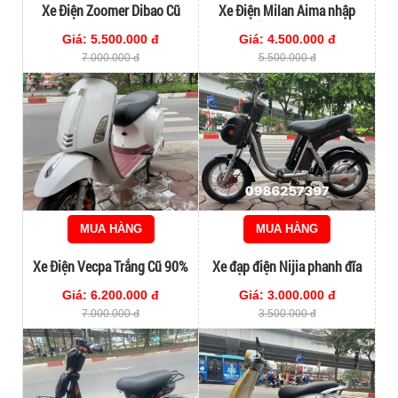
Xe Điện Zoomer Dibao Cũ
Xe Điện Milan Aima nhập
khẩu chính hãng
Giá: 5.500.000 đ
Giá: 4.500.000 đ
7.000.000 đ
5.500.000 đ
MUA HÀNG
MUA HÀNG
Xe Điện Vecpa Trắng Cũ 90%
Xe đạp điện Nijia phanh đĩa
đồng hồ điện tử màu đen
Giá: 6.200.000 đ
Giá: 3.000.000 đ
7.000.000 đ
3.500.000 đ