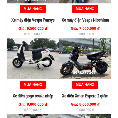
MUA HÀNG
MUA HÀNG
Xe máy điện Vespa Pansys
Xe máy điện Vespa Nioshima
đời cao nhập khẩu
chính hãng
Giá: 9.500.000 đ
Giá: 7.500.000 đ
10.500.000 đ
8.500.000 đ
MUA HÀNG
MUA HÀNG
Xe điện gogo osaka nhập
Xe điện Xmen Espero 2 giảm
khẩu chính hãng
sóc đời cao chính hãng
Giá: 8.800.000 đ
Giá: 8.000.000 đ
9.500.000 đ
9.000.000 đ