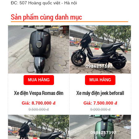
ĐC: 507 Hoàng quốc việt - Hà nội
Sản phẩm cùng danh mục
MUA HÀNG
MUA HÀNG
Xe điện Vespa Romas đèn
Xe máy điện jeek beforall
vuông màu đen nhám cũ 95%
Giá: 8.700.000 đ
Giá: 7.500.000 đ
9.500.000 đ
9.000.000 đ