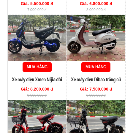
Giá: 5.500.000 đ
Giá: 6.800.000 đ
7.000.000 đ
8.000.000 đ
MUA HÀNG
MUA HÀNG
Xe máy điện Xmen Nijia đời
Xe máy điện Dibao trắng cũ
cao
Giá: 8.200.000 đ
Giá: 7.500.000 đ
9.500.000 đ
8.000.000 đ