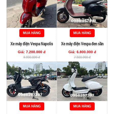
MUA HÀNG
MUA HÀNG
Xe máy điện Vespa Napolis
Xe máy điện Vespa đen sần
đẹp nét
Giá: 7.200.000 đ
Giá: 6.800.000 đ
8.990.000 đ
7.500.000 đ
MUA HÀNG
MUA HÀNG