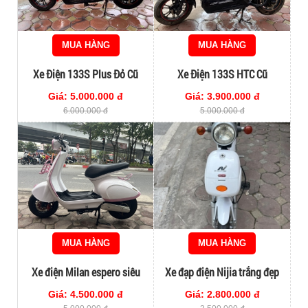
MUA HÀNG
MUA HÀNG
Xe Điện 133S Plus Đỏ Cũ
Xe Điện 133S HTC Cũ
Giá: 5.000.000 đ
Giá: 3.900.000 đ
6.000.000 đ
5.000.000 đ
MUA HÀNG
MUA HÀNG
Xe điện Milan espero siêu
Xe đạp điện Nijia trắng đẹp
chất,nét mới
nét
Giá: 4.500.000 đ
Giá: 2.800.000 đ