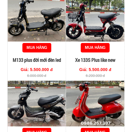
MUA HÀNG
MUA HÀNG
M133 plus đời mới đèn led
Xe 133S Plus like new
Giá: 5.500.000 đ
Giá: 5.500.000 đ
6.000.000 đ
6.200.000 đ