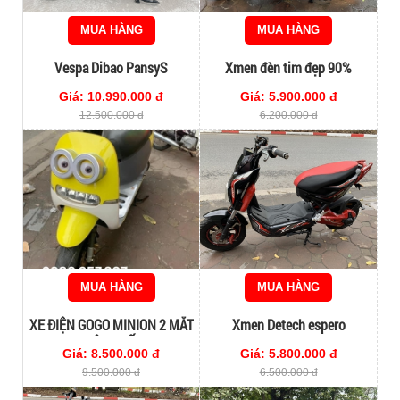
MUA HÀNG
MUA HÀNG
Vespa Dibao PansyS
Xmen đèn tim đẹp 90%
Giá: 10.990.000 đ
Giá: 5.900.000 đ
12.500.000 đ
6.200.000 đ
MUA HÀNG
MUA HÀNG
XE ĐIỆN GOGO MINION 2 MẮT
Xmen Detech espero
SIÊU CHẤT
Giá: 8.500.000 đ
Giá: 5.800.000 đ
9.500.000 đ
6.500.000 đ