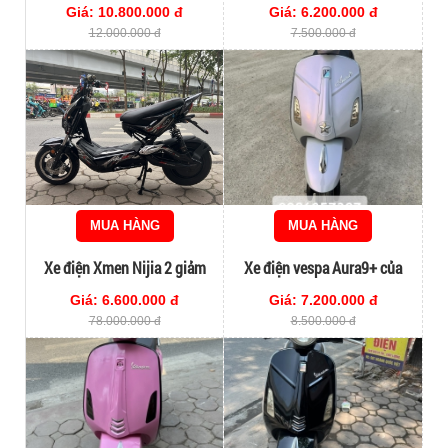
Giá: 10.800.000 đ
Giá: 6.200.000 đ
12.000.000 đ
7.500.000 đ
MUA HÀNG
MUA HÀNG
Xe điện Xmen Nijia 2 giảm
Xe điện vespa Aura9+ của
sóc chính hãng đời cao giá rẻ
pega cực chất
Giá: 6.600.000 đ
Giá: 7.200.000 đ
78.000.000 đ
8.500.000 đ