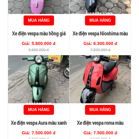
MUA HÀNG
MUA HÀNG
Xe điện vespa màu hồng giá
Xe điện vespa Nioshima màu
rẻ
đen giá rẻ
Giá: 5.800.000 đ
Giá: 6.300.000 đ
6.800.000 đ
7.500.000 đ
MUA HÀNG
MUA HÀNG
Xe điện vespa Aura màu xanh
Xe điện vespa roma màu
bộ đội đẹp xuất sắc
hottrend 2024 chính hãng
Giá: 7.500.000 đ
Giá: 7.500.000 đ