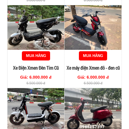
5.000.000 đ
3.500.000 đ
MUA HÀNG
MUA HÀNG
Xe Điện Xmen Đèn Tim Cũ
Xe máy điện Xmen đỏ - đen cũ
Giá: 6.000.000 đ
Giá: 6.000.000 đ
6.500.000 đ
6.500.000 đ