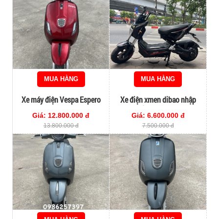
MUA HÀNG
MUA HÀNG
Xe máy điện Vespa Espero
Xe điện xmen dibao nhập
Classic Lướt lăn bánh 293km
khẩu chính hãng
Giá: 12.800.000 đ
Giá: 6.600.000 đ
13.800.000 đ
7.500.000 đ