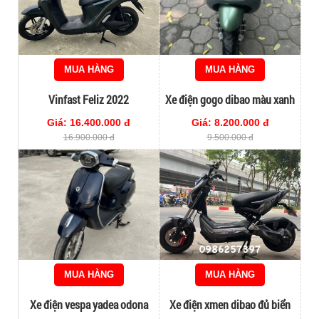
MUA HÀNG
MUA HÀNG
Vinfast Feliz 2022
Xe điện gogo dibao màu xanh
bộ đội hotrend 2024
Giá: 16.400.000 đ
Giá: 8.200.000 đ
16.900.000 đ
9.500.000 đ
MUA HÀNG
MUA HÀNG
Xe điện vespa yadea odona
Xe điện xmen dibao đủ biển
siêu chất lướt đời cao
đăng kí