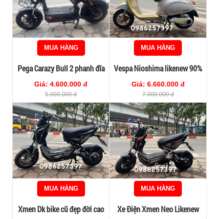
MUA HÀNG
MUA HÀNG
Pega Carazy Bull 2 phanh đĩa
Vespa Nioshima likenew 90%
Giá: 4.600.000 đ
Giá: 6.660.000 đ
5.000.000 đ
7.000.000 đ
MUA HÀNG
MUA HÀNG
Xmen Dk bike cũ đẹp đời cao
Xe Điện Xmen Neo Likenew