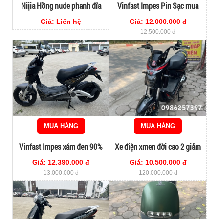
Niịia Hồng nude phanh đĩa
Vinfast Impes Pin Sạc mua
90%
theo xe
Giá: Liên hệ
Giá: 12.000.000 đ
12.500.000 đ
MUA HÀNG
MUA HÀNG
Vinfast Impes xám đen 90%
Xe điện xmen đời cao 2 giảm
sóc lướt 2024
Giá: 12.390.000 đ
Giá: 10.500.000 đ
13.000.000 đ
120.000.000 đ