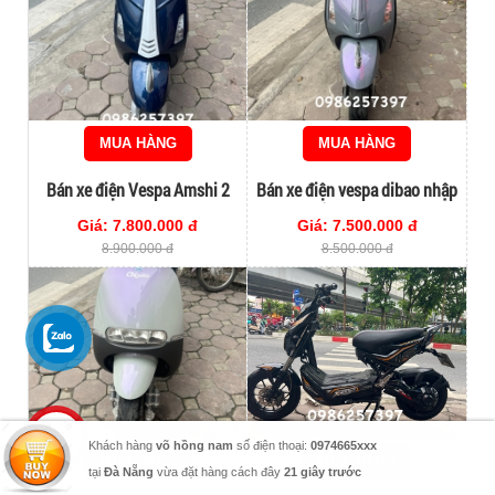
MUA HÀNG
MUA HÀNG
Bán xe điện Vespa Amshi 2
Bán xe điện vespa dibao nhập
phanh đĩa chính hãng
khẩu chính hãng
Giá: 7.800.000 đ
Giá: 7.500.000 đ
8.900.000 đ
8.500.000 đ
0906.171.363
MUA HÀNG
MUA HÀNG