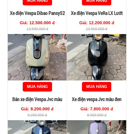
MUA HÀNG
MUA HÀNG
Xe điện Vespa Dibao PansyS2
Xe điện Vespa VeRa LX Lướt
lướt mới đi 2000
đăng kí 2024
Giá: 12.500.000 đ
Giá: 12.200.000 đ
13.500.000 đ
13.500.000 đ
MUA HÀNG
MUA HÀNG
Bán xe điện Vespa Jvc màu
Xe điện vespa Jvc màu đen
xám xanh hottrend 2024
cực chất
Giá: 8.200.000 đ
Giá: 7.800.000 đ
9.200.000 đ
8.900.000 đ