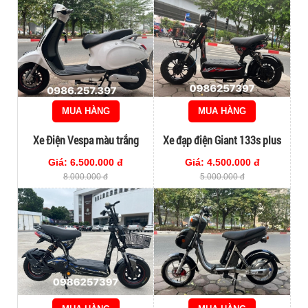
MUA HÀNG
MUA HÀNG
Xe Điện Vespa màu trắng
Xe đạp điện Giant 133s plus
chạy 5 bình to khỏe
chạy 4 bình to
Giá: 6.500.000 đ
Giá: 4.500.000 đ
8.000.000 đ
5.000.000 đ