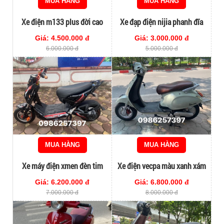
MUA HÀNG
MUA HÀNG
Xe điện m133 plus đời cao
Xe đạp điện nijia phanh đĩa
siêu chất
Giá: 4.500.000 đ
Giá: 3.000.000 đ
6.000.000 đ
5.000.000 đ
MUA HÀNG
MUA HÀNG
Xe máy điện xmen đèn tim
Xe điện vecpa màu xanh xám
hotrend 2023
Giá: 6.200.000 đ
Giá: 6.800.000 đ
7.000.000 đ
8.000.000 đ