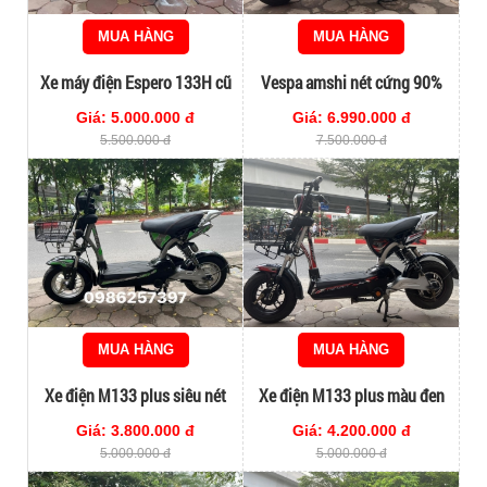
MUA HÀNG
MUA HÀNG
Xe máy điện Espero 133H cũ
Vespa amshi nét cứng 90%
Giá: 5.000.000 đ
Giá: 6.990.000 đ
5.500.000 đ
7.500.000 đ
MUA HÀNG
MUA HÀNG
Xe điện M133 plus siêu nét
Xe điện M133 plus màu đen
đời cao
Giá: 3.800.000 đ
Giá: 4.200.000 đ
5.000.000 đ
5.000.000 đ