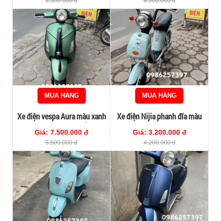
8.500.000 đ
8.500.000 đ
MUA HÀNG
MUA HÀNG
Xe điện vespa Aura màu xanh
Xe điện Nijia phanh đĩa màu
bộ đội đẹp xuất sắc
xám xanh hottrend 2024
Giá: 7.500.000 đ
Giá: 3.200.000 đ
8.500.000 đ
4.200.000 đ